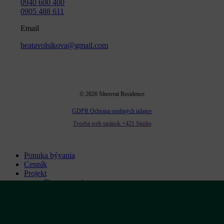
0940 600 400
0905 488 611
Email
beatavolsikova@gmail.com
©
2026
Slnovrat Residence
GDPR Ochrana osobných údajov
Tvorba web stránok +421 Studio
Close
Ponuka bývania
Menu
Cenník
Projekt
Financovanie
Lokalita
Galéria
Kontakt
0940 600 400