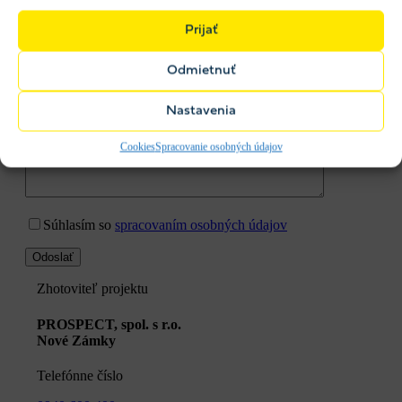
Prijať
Odmietnuť
Nastavenia
Cookies
Spracovanie osobných údajov
Súhlasím so
spracovaním osobných údajov
Zhotoviteľ projektu
PROSPECT, spol. s r.o.
Nové Zámky
Telefónne číslo