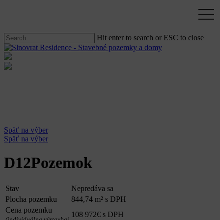
Skip
togg
to
navi
main
content
Hit enter to search or ESC to close
Close
Search
Menu
Späť na výber
Späť na výber
D12
Pozemok
Stav
Nepredáva sa
Plocha pozemku
844,74 m² s DPH
Cena pozemku
108 972€ s DPH
(individuálna výstavba)