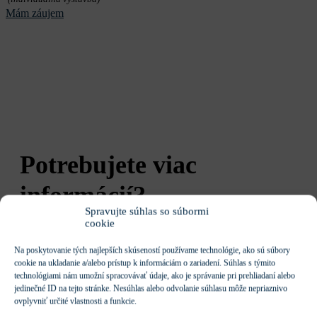
Mám záujem
Potrebujete viac
informácií?
Spravujte súhlas so súbormi
cookie
Ozvite sa nám a zhotoviteľ Vám poskytne všetky informácie,
ktoré Vás zaujímajú.
Na poskytovanie tých najlepších skúseností používame technológie, ako sú súbory
cookie na ukladanie a/alebo prístup k informáciám o zariadení. Súhlas s týmito
technológiami nám umožní spracovávať údaje, ako je správanie pri prehliadaní alebo
jedinečné ID na tejto stránke. Nesúhlas alebo odvolanie súhlasu môže nepriaznivo
ovplyvniť určité vlastnosti a funkcie.