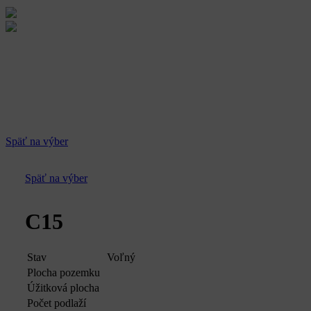
Späť na výber
Späť na výber
C15
Stav
Voľný
Plocha pozemku
Úžitková plocha
Počet podlaží