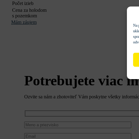
Počet izieb
Cena za holodom
s pozemkom
Mám záujem
Na 
ukl
spra
odv
Potrebujete viac i
Ozvite sa nám a zhotoviteľ Vám poskytne všetky informáci