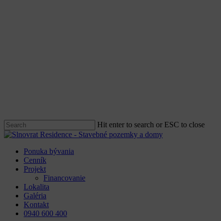
Skip
to
main
content
Hit enter to search or ESC to close
Close
Search
Menu
Ponuka bývania
Cenník
Projekt
Financovanie
Lokalita
Galéria
Kontakt
0940 600 400