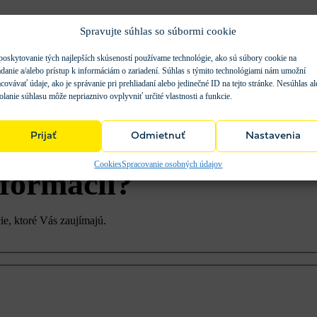
Spravujte súhlas so súbormi cookie
poskytovanie tých najlepších skúseností používame technológie, ako sú súbory cookie na
adanie a/alebo prístup k informáciám o zariadení. Súhlas s týmito technológiami nám umožní
covávať údaje, ako je správanie pri prehliadaní alebo jedinečné ID na tejto stránke. Nesúhlas a
olanie súhlasu môže nepriaznivo ovplyvniť určité vlastnosti a funkcie.
Prijať
Odmietnuť
Nastavenia
Cookies
Spracovanie osobných údajov
nformácií?
e, ktoré Vás zaujímajú.